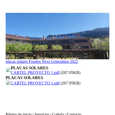
placas solares Fondos Next Generation 2022
PLACAS SOLARES
CARTEL PROYECTO 1.pdf
(267.95KB)
PLACAS SOLARES
CARTEL PROYECTO 1.pdf
(267.95KB)
Página de inicio
|
Servicios
|
Galería
|
Contacto