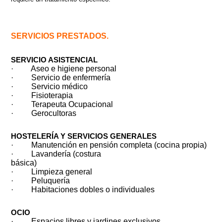
SERVICIOS PRESTADOS.
SERVICIO ASISTENCIAL
·
Aseo e higiene personal
·
Servicio de enfermería
·
Servicio médico
·
Fisioterapia
·
Terapeuta Ocupacional
·
Gerocultoras
HOSTELERÍA Y SERVICIOS GENERALES
·
Manutención en pensión completa (cocina propia)
·
Lavandería (costura
básica)
·
Limpieza general
·
Peluquería
·
Habitaciones dobles o individuales
OCIO
·
Espacios libres y jardines exclusivos